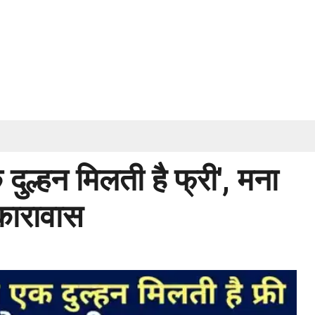
दुल्हन मिलती है फ्री', मना
कारावास