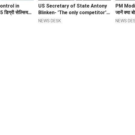
ontrol in
US Secretary of State Antony
PM Modi: 
डिग्री सेल्सियस
Blinken- 'The only competitor'
जानें क्या 
 से अधिक उड़ानें
चीन अंतर्राष्ट्रीय व्यवस्था के लिए बड़ा
NEWS DESK
NEWS DE
गाड़ियां
खतरा