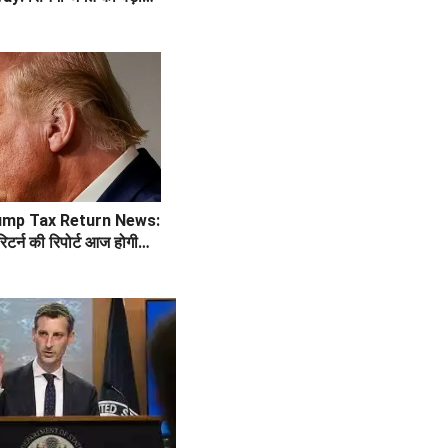
लेडी सिंगर का 54 साल की
ump Tax Return News:
 रिटर्न की रिपोर्ट आज होगी
हैं चौंकाने वाले खुलासे