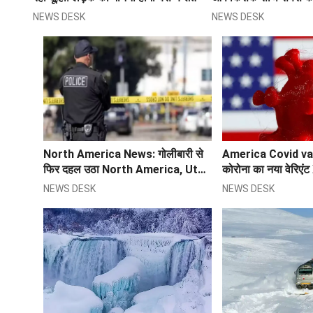
बवाल
NEWS DESK
NEWS DESK
North America News: गोलीबारी से
America Covid va
फिर दहल उठा North America, Uta
कोरोना का नया वेरिएं
में एक ही घर से 5 बच्चों सहित 8 लोगों के
में मचा रहा आतंक, ऑमि
NEWS DESK
NEWS DESK
शव मिलने से हड़कंप
ज्यादा खतरनाक