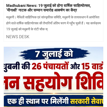
झारखंड
मथुरा
Madhubani News: 19 जुलाई को होगा वार्षिक साहित्योत्सव,
‘मीनाक्षी’ नाटक और सम्मान समारोह आकर्षण का केंद्र
पंजाब
मेरठ
मधुबनी। मैथिली साहित्यिक एवं सांस्कृतिक समिति, मधुबनी के तत्वावधान में आयोजित
हिमांचल
रायबरेली
होने वाले वार्षिक साहित्योत्सव की तैयारियाँ अंतिम चरण में पहुँच चुकी हैं। यह कार्यक्रम
19 जुलाई को मधुबनी के रांटी चौक स्
प्रदेश
उत्तराखंड
NEWS DESK