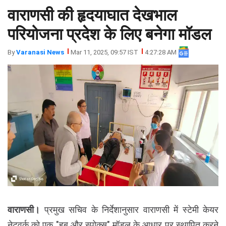
वाराणसी की हृदयाघात देखभाल
झारखंड
मथुरा
पंजाब
मेरठ
परियोजना प्रदेश के लिए बनेगा मॉडल
हिमांचल
रायबरेली
By
Varanasi News
Mar 11, 2025, 09:57 IST
4:27:28 AM
प्रदेश
उत्तराखंड
वाराणसी।
प्रमुख सचिव के निर्देशानुसार वाराणसी में स्टेमी केयर
नेटवर्क को एक "हब और स्पोक्स" मॉडल के आधार पर स्थापित करने