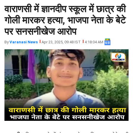
वाराणसी में ज्ञानदीप स्कूल में छात्र की
झारखंड
मथुरा
पंजाब
मेरठ
गोली मारकर हत्या, भाजपा नेता के बेटे
हिमांचल
रायबरेली
पर सनसनीखेज आरोप
प्रदेश
उत्तराखंड
By
Varanasi News
Apr 23, 2025, 09:48 IST
4:18:04 AM