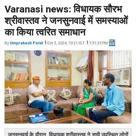
Varanasi news: विधायक सौरभ
झारखंड
मथुरा
पंजाब
मेरठ
श्रीवास्तव ने जनसुनवाई में समस्याओं
हिमांचल
रायबरेली
का किया त्वरित समाधान
प्रदेश
उत्तराखंड
By
Omprakash Patel
Oct 3, 2024, 19:21 IST
1:51:25 PM
जनसुनवाई के दौरान, विधायक श्रीवास्तव ने सभी उपस्थित लोगों