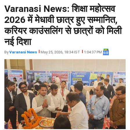
Varanasi News: शिक्षा महोत्सव
झारखंड
मथुरा
पंजाब
मेरठ
2026 में मेधावी छात्र हुए सम्मानित,
हिमांचल
रायबरेली
करियर काउंसलिंग से छात्रों को मिली
प्रदेश
उत्तराखंड
नई दिशा
By
Varanasi News
May 25, 2026, 18:34 IST
1:04:37 PM