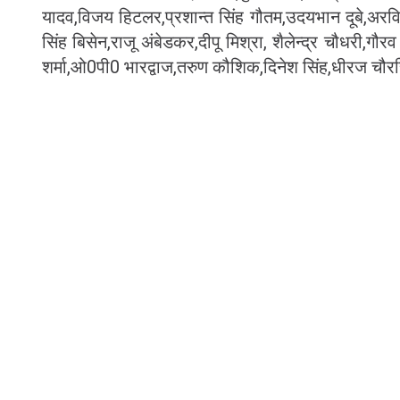
यादव,विजय हिटलर,प्रशान्त सिंह गौतम,उदयभान दूबे,अरविन्द 
सिंह बिसेन,राजू अंबेडकर,दीपू मिश्रा, शैलेन्द्र चौधरी,गौ
शर्मा,ओ0पी0 भारद्वाज,तरुण कौशिक,दिनेश सिंह,धीरज चौरसिय