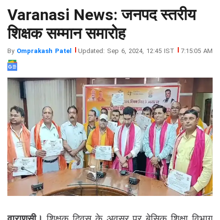
Varanasi News: जनपद स्तरीय
झारखंड
मथुरा
पंजाब
मेरठ
शिक्षक सम्मान समारोह
हिमांचल
रायबरेली
By
Omprakash Patel
Updated: Sep 6, 2024, 12:45 IST
7:15:05 AM
प्रदेश
उत्तराखंड
वाराणसी।
शिक्षक दिवस के अवसर पर बेसिक शिक्षा विभाग