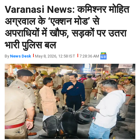
Varanasi News: कमिश्नर मोहित
झारखंड
मथुरा
पंजाब
मेरठ
अग्रवाल के ‘एक्शन मोड’ से
हिमांचल
रायबरेली
अपराधियों में खौफ, सड़कों पर उतरा
प्रदेश
उत्तराखंड
भारी पुलिस बल
By
News Desk
May 8, 2026, 12:58 IST
7:28:36 AM