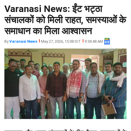
Varanasi News: ईंट भट्ठा
झारखंड
मथुरा
पंजाब
मेरठ
संचालकों को मिली राहत, समस्याओं के
हिमांचल
रायबरेली
समाधान का मिला आश्वासन
प्रदेश
उत्तराखंड
By
Varanasi News
May 27, 2026, 15:08 IST
9:38:48 AM