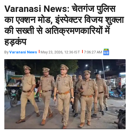
Varanasi News: चेतगंज पुलिस
झारखंड
मथुरा
पंजाब
मेरठ
का एक्शन मोड, इंस्पेक्टर विजय शुक्ला
हिमांचल
रायबरेली
की सख्ती से अतिक्रमणकारियों में
प्रदेश
उत्तराखंड
हड़कंप
By
Varanasi News
May 23, 2026, 12:36 IST
7:06:27 AM