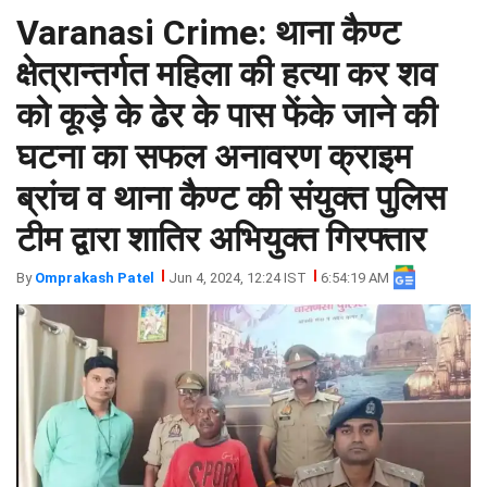
Varanasi Crime: थाना कैण्ट
झारखंड
मथुरा
पंजाब
मेरठ
क्षेत्रान्तर्गत महिला की हत्या कर शव
हिमांचल
रायबरेली
को कूड़े के ढेर के पास फेंके जाने की
प्रदेश
उत्तराखंड
घटना का सफल अनावरण क्राइम
ब्रांच व थाना कैण्ट की संयुक्त पुलिस
टीम द्वारा शातिर अभियुक्त गिरफ्तार
By
Omprakash Patel
Jun 4, 2024, 12:24 IST
6:54:19 AM