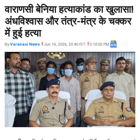
वाराणसी बेनिया हत्याकांड का खुलासा!
झारखंड
मथुरा
पंजाब
मेरठ
अंधविश्वास और तंत्र-मंत्र के चक्कर
हिमांचल
रायबरेली
में हुई हत्या
प्रदेश
उत्तराखंड
By
Varanasi News
Jun 16, 2026, 20:40 IST
3:10:02 PM