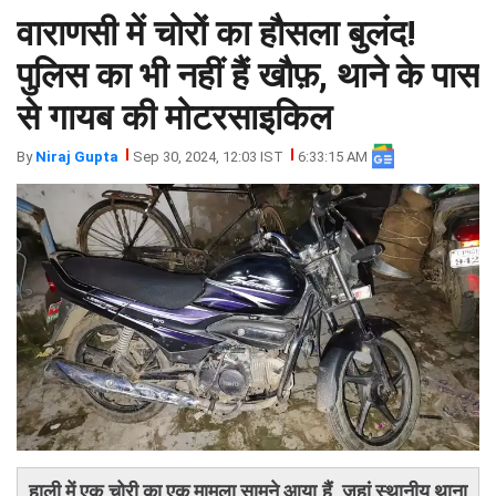
वाराणसी में चोरों का हौसला बुलंद!
झारखंड
मथुरा
पंजाब
मेरठ
पुलिस का भी नहीं हैं खौफ़, थाने के पास
हिमांचल
रायबरेली
से गायब की मोटरसाइकिल
प्रदेश
उत्तराखंड
By
Niraj Gupta
Sep 30, 2024, 12:03 IST
6:33:15 AM
हाली में एक चोरी का एक मामला सामने आया हैं, जहां स्थानीय थाना