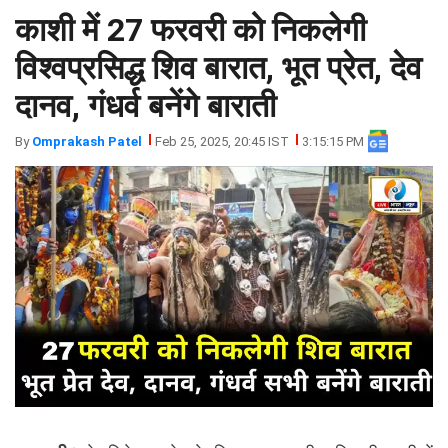
काशी में 27 फरवरी को निकलेगी
झारखंड
मथुरा
पंजाब
मेरठ
विश्वप्रसिद्ध शिव बारात, भूत प्रेत, देव
हिमांचल
रायबरेली
दानव, गंधर्व बनेंगे बाराती
प्रदेश
उत्तराखंड
By
Omprakash Patel
Feb 25, 2025, 20:45 IST
3:15:15 PM