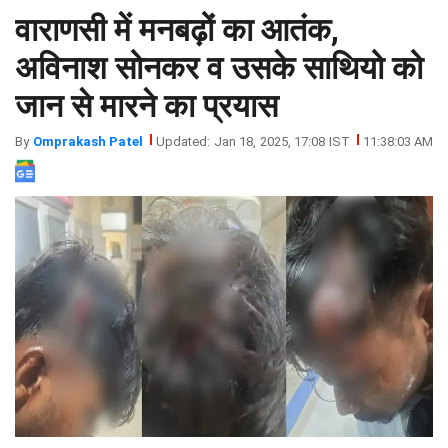
वाराणसी में मनबढ़ों का आतंक,
झारखंड
मथुरा
पंजाब
मेरठ
अविनाश सोनकर व उसके साथियो को
हिमांचल
रायबरेली
जान से मारने का प्रयास
प्रदेश
उत्तराखंड
By
Omprakash Patel
Updated: Jan 18, 2025, 17:08 IST
11:38:03 AM