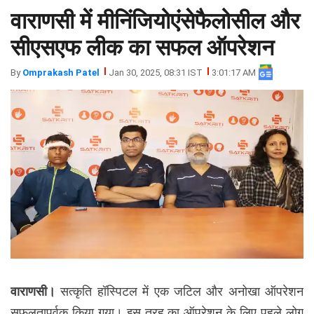
वाराणसी में मीनिंजियोएंसेफैलोसील और
झारखंड
मथुरा
पंजाब
मेरठ
सीएसएफ लीक का सफल ऑपरेशन
हिमांचल
रायबरेली
By
Omprakash Patel
Jan 30, 2025, 08:31 IST
3:01:17 AM
प्रदेश
उत्तराखंड
वाराणसी।
सत्कृति हॉस्पिटल में एक जटिल और अनोखा ऑपरेशन
सफलतापूर्वक किया गया। इस तरह का ऑपरेशन के लिए पहले लोग