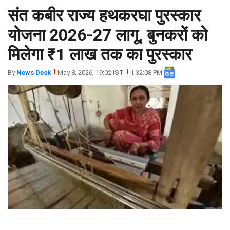
संत कबीर राज्य हथकरघा पुरस्कार
झारखंड
मथुरा
पंजाब
मेरठ
योजना 2026-27 लागू, बुनकरों को
हिमांचल
रायबरेली
मिलेगा ₹1 लाख तक का पुरस्कार
प्रदेश
उत्तराखंड
By
News Desk
May 8, 2026, 19:02 IST
1:32:08 PM