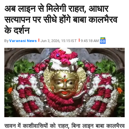
अब लाइन से मिलेगी राहत, आधार
झारखंड
मथुरा
पंजाब
मेरठ
सत्यापन पर सीधे होंगे बाबा कालभैरव
हिमांचल
रायबरेली
के दर्शन
प्रदेश
उत्तराखंड
By
Varanasi News
Jun 3, 2026, 15:15 IST
9:45:18 AM
सावन में काशीवासियों को राहत, बिना लाइन बाबा कालभैरव