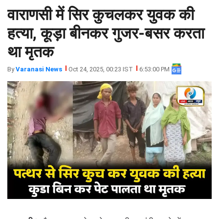
वाराणसी में सिर कुचलकर युवक की
झारखंड
मथुरा
पंजाब
मेरठ
हत्या, कूड़ा बीनकर गुजर-बसर करता
हिमांचल
रायबरेली
था मृतक
प्रदेश
उत्तराखंड
By
Varanasi News
Oct 24, 2025, 00:23 IST
6:53:00 PM