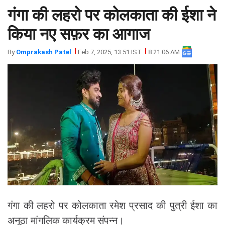
गंगा की लहरो पर कोलकाता की ईशा ने
झारखंड
मथुरा
पंजाब
मेरठ
किया नए सफ़र का आगाज
हिमांचल
रायबरेली
By
Omprakash Patel
Feb 7, 2025, 13:51 IST
8:21:06 AM
प्रदेश
उत्तराखंड
गंगा की लहरो पर कोलकाता रमेश प्रसाद की पुत्री ईशा का
अनूठा मांगलिक कार्यक्रम संपन्न।