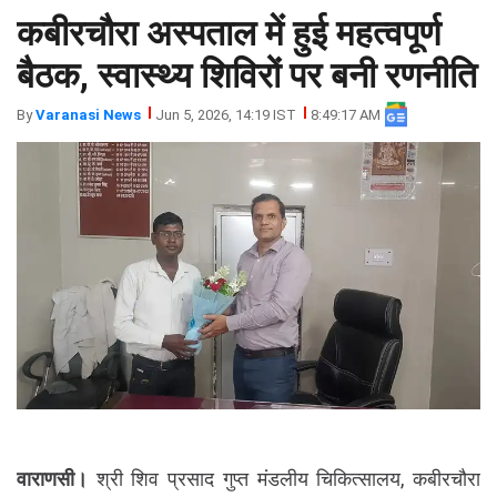
कबीरचौरा अस्पताल में हुई महत्वपूर्ण
झारखंड
मथुरा
पंजाब
मेरठ
बैठक, स्वास्थ्य शिविरों पर बनी रणनीति
हिमांचल
रायबरेली
By
Varanasi News
Jun 5, 2026, 14:19 IST
8:49:17 AM
प्रदेश
उत्तराखंड
वाराणसी।
श्री शिव प्रसाद गुप्त मंडलीय चिकित्सालय, कबीरचौरा