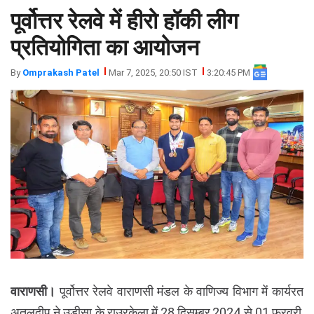
पूर्वोत्तर रेलवे में हीरो हॉकी लीग
झारखंड
मथुरा
पंजाब
मेरठ
प्रतियोगिता का आयोजन
हिमांचल
रायबरेली
By
Omprakash Patel
Mar 7, 2025, 20:50 IST
3:20:45 PM
प्रदेश
उत्तराखंड
वाराणसी।
पूर्वोत्तर रेलवे वाराणसी मंडल के वाणिज्य विभाग में कार्यरत
अतुलदीप ने उड़ीसा के राउरकेला में 28 दिसम्बर,2024 से 01 फरवरी,