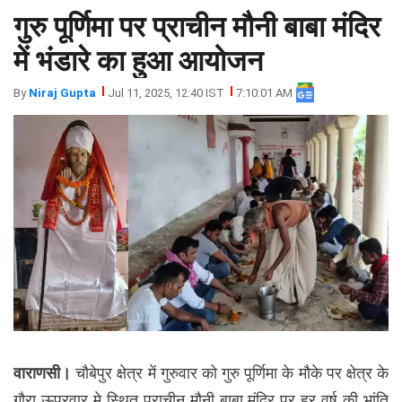
गुरु पूर्णिमा पर प्राचीन मौनी बाबा मंदिर
झारखंड
मथुरा
पंजाब
मेरठ
में भंडारे का हुआ आयोजन
हिमांचल
रायबरेली
By
Niraj Gupta
Jul 11, 2025, 12:40 IST
7:10:01 AM
प्रदेश
उत्तराखंड
वाराणसी।
चौबेपुर क्षेत्र में गुरुवार को गुरु पूर्णिमा के मौके पर क्षेत्र के
गौरा ऊपरवार मे स्थित प्राचीन मौनी बाबा मंदिर पर हर वर्ष की भांति