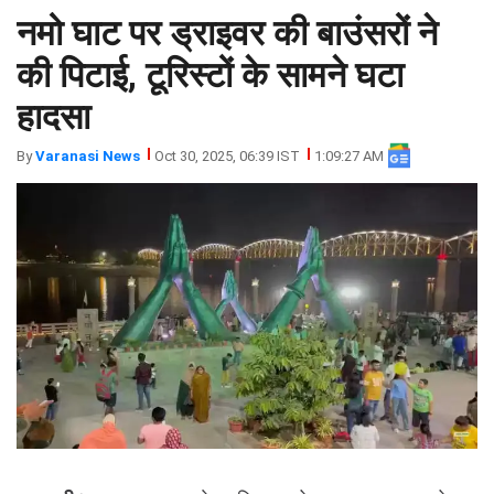
नमो घाट पर ड्राइवर की बाउंसरों ने
झारखंड
मथुरा
पंजाब
मेरठ
की पिटाई, टूरिस्टों के सामने घटा
हिमांचल
रायबरेली
हादसा
प्रदेश
उत्तराखंड
By
Varanasi News
Oct 30, 2025, 06:39 IST
1:09:27 AM