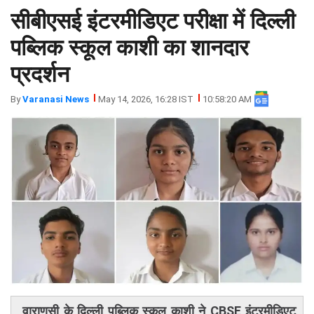
सीबीएसई इंटरमीडिएट परीक्षा में दिल्ली
झारखंड
मथुरा
पंजाब
मेरठ
पब्लिक स्कूल काशी का शानदार
हिमांचल
रायबरेली
प्रदर्शन
प्रदेश
उत्तराखंड
By
Varanasi News
May 14, 2026, 16:28 IST
10:58:20 AM
वाराणसी के दिल्ली पब्लिक स्कूल काशी ने CBSE इंटरमीडिएट