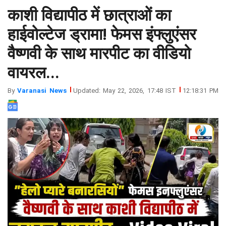
काशी विद्यापीठ में छात्राओं का
झारखंड
मथुरा
पंजाब
मेरठ
हाईवोल्टेज ड्रामा! फेमस इंफ्लुएंसर
हिमांचल
रायबरेली
वैष्णवी के साथ मारपीट का वीडियो
प्रदेश
उत्तराखंड
वायरल...
By
Varanasi News
Updated: May 22, 2026, 17:48 IST
12:18:31 PM