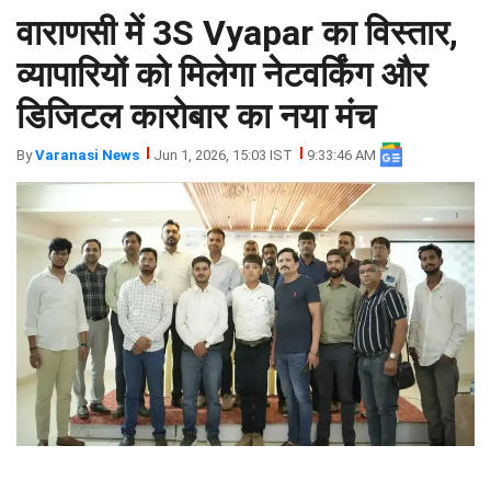
वाराणसी में 3S Vyapar का विस्तार,
झारखंड
मथुरा
पंजाब
मेरठ
व्यापारियों को मिलेगा नेटवर्किंग और
हिमांचल
रायबरेली
डिजिटल कारोबार का नया मंच
प्रदेश
उत्तराखंड
By
Varanasi News
Jun 1, 2026, 15:03 IST
9:33:46 AM