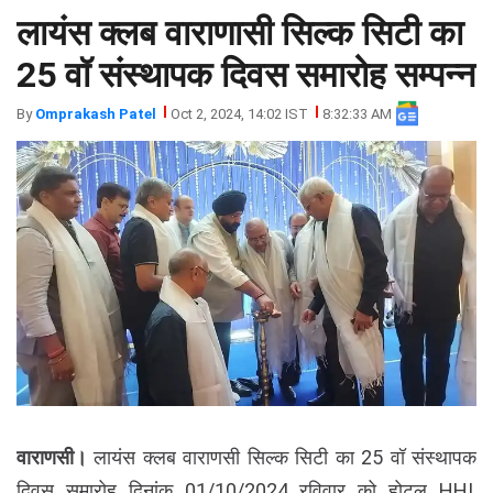
लायंस क्लब वाराणासी सिल्क सिटी का
झारखंड
मथुरा
पंजाब
मेरठ
25 वॉ संस्थापक दिवस समारोह सम्पन्न
हिमांचल
रायबरेली
By
Omprakash Patel
Oct 2, 2024, 14:02 IST
8:32:33 AM
प्रदेश
उत्तराखंड
वाराणसी।
लायंस क्लब वाराणसी सिल्क सिटी का 25 वॉ संस्थापक
दिवस समारोह दिनांक 01/10/2024 रविवार को होटल HHI,