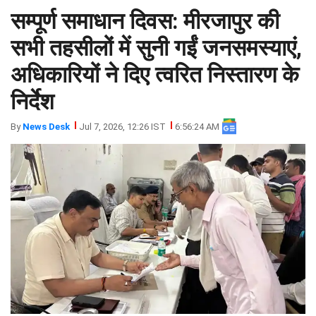
सम्पूर्ण समाधान दिवस: मीरजापुर की
झारखंड
मथुरा
पंजाब
मेरठ
सभी तहसीलों में सुनी गईं जनसमस्याएं,
हिमांचल
रायबरेली
अधिकारियों ने दिए त्वरित निस्तारण के
प्रदेश
उत्तराखंड
निर्देश
By
News Desk
Jul 7, 2026, 12:26 IST
6:56:24 AM