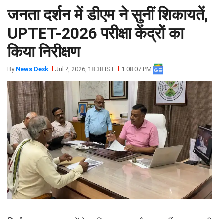
जनता दर्शन में डीएम ने सुनीं शिकायतें,
झारखंड
मथुरा
पंजाब
मेरठ
UPTET-2026 परीक्षा केंद्रों का
हिमांचल
रायबरेली
किया निरीक्षण
प्रदेश
उत्तराखंड
By
News Desk
Jul 2, 2026, 18:38 IST
1:08:07 PM