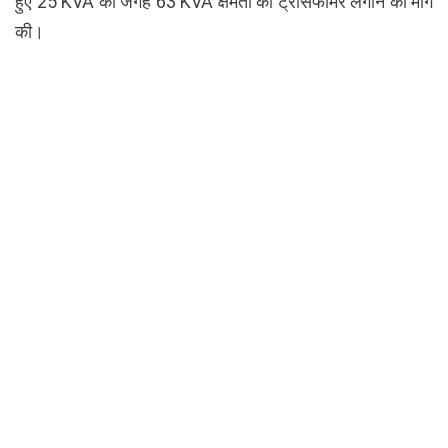
हुए 25 KVA की जगह 63 KVA क्षमता का ट्रांसफार्मर लगाने की मांग
की।