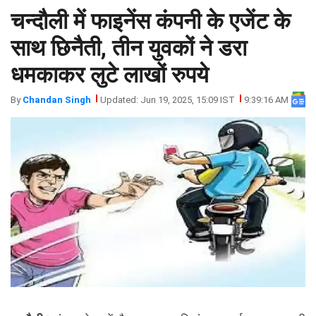
चन्दौली में फाइनेंस कंपनी के एजेंट के
झारखंड
मथुरा
पंजाब
मेरठ
साथ छिनैती, तीन युवकों ने डरा
हिमांचल
रायबरेली
धमकाकर लुटे लाखों रुपये
प्रदेश
उत्तराखंड
By
Chandan Singh
Updated: Jun 19, 2025, 15:09 IST
9:39:16 AM