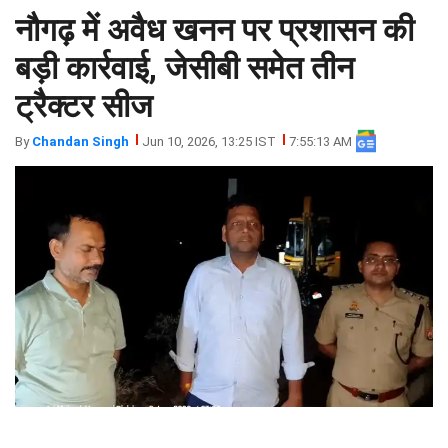
नौगढ़ में अवैध खनन पर प्रशासन की
झारखंड
मथुरा
पंजाब
मेरठ
बड़ी कार्रवाई, जेसीबी समेत तीन
हिमांचल
रायबरेली
ट्रैक्टर सीज
प्रदेश
उत्तराखंड
By
Chandan Singh
Jun 10, 2026, 13:25 IST
7:55:13 AM