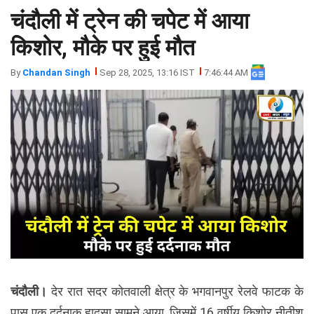
चंदौली में ट्रेन की चपेट में आया
झारखंड
मथुरा
पंजाब
मेरठ
किशोर, मौके पर हुई मौत
हिमांचल
रायबरेली
By
Chandan Singh
Sep 28, 2025, 13:16 IST
7:46:44 AM
प्रदेश
उत्तराखंड
चंदौली।
देर रात सदर कोतवाली क्षेत्र के भगवानपुर रेलवे फाटक के
पास एक दर्दनाक हादसा सामने आया, जिसमें 16 वर्षीय किशोर नीतीश