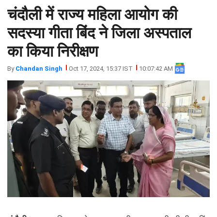
चंदौली में राज्य महिला आयोग की
झारखंड
मथुरा
पंजाब
मेरठ
सदस्या गीता बिंद ने जिला अस्पताल
हिमांचल
रायबरेली
का किया निरीक्षण
प्रदेश
उत्तराखंड
By
Chandan Singh
Oct 17, 2024, 15:37 IST
10:07:42 AM