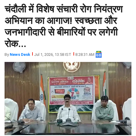
चंदौली में विशेष संचारी रोग नियंत्रण
झारखंड
मथुरा
पंजाब
मेरठ
अभियान का आगाज! स्वच्छता और
हिमांचल
रायबरेली
जनभागीदारी से बीमारियों पर लगेगी
प्रदेश
उत्तराखंड
रोक...
By
News Desk
Jul 1, 2026, 13:58 IST
8:28:31 AM