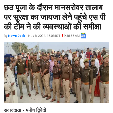
छठ पूजा के दौरान मानसरोवर तालाब
झारखंड
मथुरा
पंजाब
मेरठ
पर सुरक्षा का जायजा लेने पहुंचे एस पी
हिमांचल
रायबरेली
की टीम ने की व्यवस्थाओं की समीक्षा
प्रदेश
उत्तराखंड
By
News Desk
Nov 8, 2024, 15:08 IST
9:38:55 AM
संवाददाता - मनीष द्विवेदी