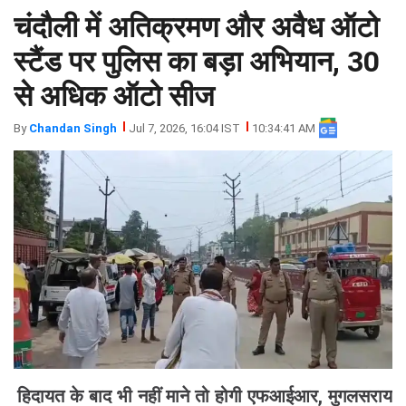
चंदौली में अतिक्रमण और अवैध ऑटो
झारखंड
मथुरा
पंजाब
मेरठ
स्टैंड पर पुलिस का बड़ा अभियान, 30
हिमांचल
रायबरेली
से अधिक ऑटो सीज
प्रदेश
उत्तराखंड
By
Chandan Singh
Jul 7, 2026, 16:04 IST
10:34:41 AM
हिदायत के बाद भी नहीं माने तो होगी एफआईआर, मुगलसराय