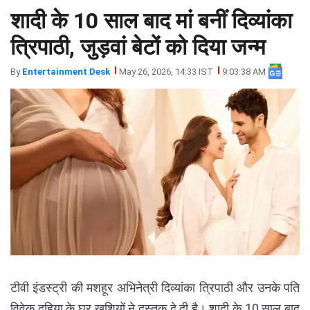
शादी के 10 साल बाद मां बनीं दिव्यांका
झारखंड
मथुरा
पंजाब
मेरठ
त्रिपाठी, जुड़वां बेटों को दिया जन्म
हिमांचल
रायबरेली
By
Entertainment Desk
May 26, 2026, 14:33 IST
9:03:38 AM
प्रदेश
उत्तराखंड
टीवी इंडस्ट्री की मशहूर अभिनेत्री दिव्यांका त्रिपाठी और उनके पति
विवेक दहिया के घर खुशियों ने दस्तक दे दी है। शादी के 10 साल बाद