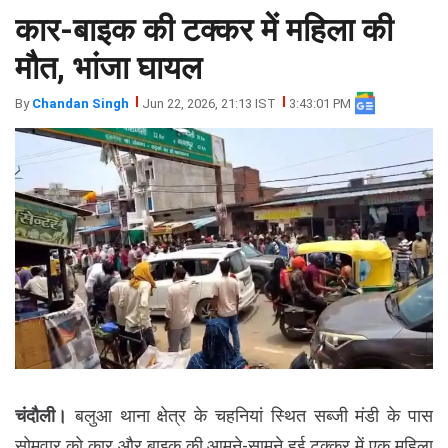
कार-बाइक की टक्कर में महिला की
झारखंड
मथुरा
पंजाब
मेरठ
मौत, भांजा घायल
हिमांचल
रायबरेली
By
Chandan Singh
Jun 22, 2026, 21:13 IST
3:43:01 PM
प्रदेश
उत्तराखंड
चंदौली।
बलुआ थाना क्षेत्र के चहनियां स्थित सब्जी मंडी के पास
सोमवार को कार और बाइक की आमने-सामने हुई टक्कर में एक महिला