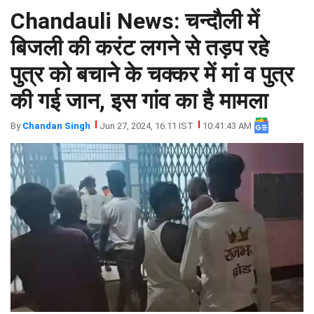
Chandauli News: चन्दौली में
झारखंड
मथुरा
पंजाब
मेरठ
बिजली की करंट लगने से तड़प रहे
हिमांचल
रायबरेली
पुत्र को बचाने के चक्कर में मां व पुत्र
प्रदेश
उत्तराखंड
की गई जान, इस गांव का है मामला
By
Chandan Singh
Jun 27, 2024, 16:11 IST
10:41:43 AM