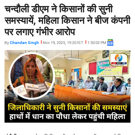
चन्दौली डीएम ने किसानों की सुनी
झारखंड
मथुरा
पंजाब
मेरठ
समस्यायें, महिला किसान ने बीज कंपनी
हिमांचल
रायबरेली
पर लगाए गंभीर आरोप
प्रदेश
उत्तराखंड
By
Chandan Singh
Nov 19, 2025, 19:20 IST
1:50:02 PM