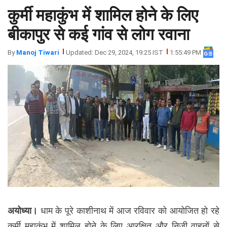
कुर्मी महाकुंभ में शामिल होने के लिए
झारखंड
मथुरा
पंजाब
मेरठ
बीकापुर से कई गांव से लोग रवाना
हिमांचल
रायबरेली
By
Manoj Tiwari
Updated: Dec 29, 2024, 19:25 IST
1:55:49 PM
प्रदेश
उत्तराखंड
अयोध्या।
धाम के पूरे काशीनाथ में आज रविवार को आयोजित हो रहे
कुर्मी महाकुंभ में शामिल होने के लिए आरक्षित और निजी वाहनों से