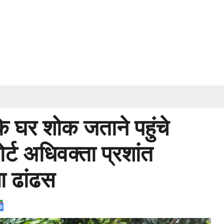
के घर शोक जताने पहुंचे
र्ट अधिवक्ता प्रशांत
या ढांढस