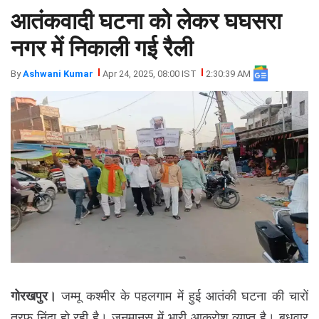
आतंकवादी घटना को लेकर घघसरा
झारखंड
मथुरा
पंजाब
मेरठ
नगर में निकाली गई रैली
हिमांचल
रायबरेली
By
Ashwani Kumar
Apr 24, 2025, 08:00 IST
2:30:39 AM
प्रदेश
उत्तराखंड
गोरखपुर।
जम्मू कश्मीर के पहलगाम में हुई आतंकी घटना की चारों
तरफ निंदा हो रही है। जनमानस में भारी आक्रोश व्याप्त है। बुधवार