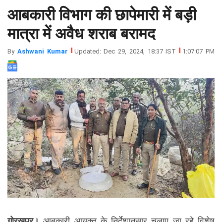
आबकारी विभाग की छापेमारी में बड़ी
झारखंड
मथुरा
पंजाब
मेरठ
मात्रा में अवैध शराब बरामद
हिमांचल
रायबरेली
By
Ashwani Kumar
Updated: Dec 29, 2024, 18:37 IST
1:07:07 PM
प्रदेश
उत्तराखंड
गोरखपुर।
आबकारी आयुक्त के निर्देशानुसार चलाए जा रहे विशेष