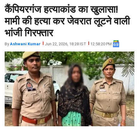
कैंपियरगंज हत्याकांड का खुलासा!
झारखंड
मथुरा
पंजाब
मेरठ
मामी की हत्या कर जेवरात लूटने वाली
हिमांचल
रायबरेली
भांजी गिरफ्तार
प्रदेश
उत्तराखंड
By
Ashwani Kumar
Jun 22, 2026, 18:28 IST
12:58:20 PM