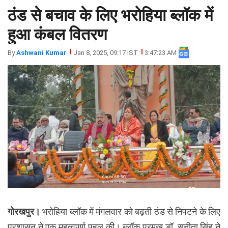
ठंड से बचाव के लिए भरोहिया ब्लॉक में
झारखंड
मथुरा
पंजाब
मेरठ
हुआ कंबल वितरण
हिमांचल
रायबरेली
By
Ashwani Kumar
Jan 8, 2025, 09:17 IST
3:47:23 AM
प्रदेश
उत्तराखंड
गोरखपुर।
भरोहिया ब्लॉक में मंगलवार को बढ़ती ठंड से निपटने के लिए
प्रशासन ने एक महत्वपूर्ण पहल की। ब्लॉक प्रमुख डॉ. सुनीता सिंह ने